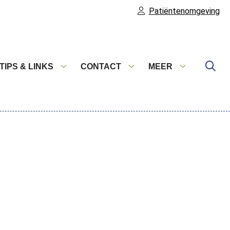
Patiëntenomgeving
TIPS & LINKS
CONTACT
MEER
ulieren
Tips
Contact
Meer
menu
&
submenu
submenu
links
submenu