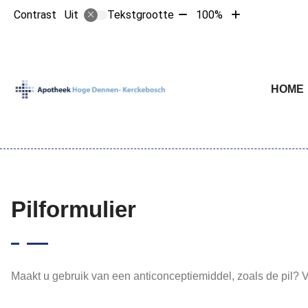
Tekst
Tekst
Contrast
Tekstgrootte
100%
Uit
verkleinen
vergroten
met
met
10%
10%
Hoofdme
HOME
Pilformulier
Maakt u gebruik van een anticonceptiemiddel, zoals de pil? Vi