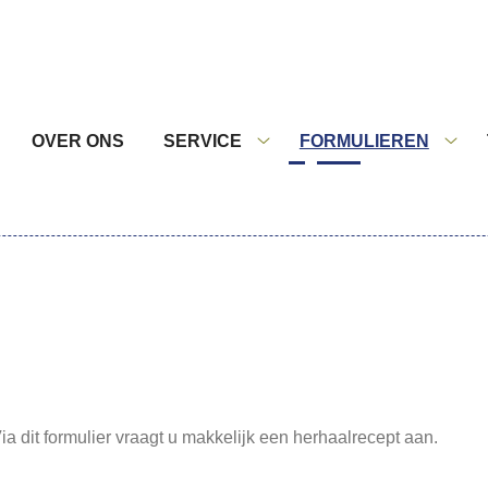
nu
OVER ONS
SERVICE
FORMULIEREN
Service
Form
submenu
sub
a dit formulier vraagt u makkelijk een herhaalrecept aan.