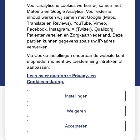
Diabetesmiddelen
Voor analytische cookies werken wij samen met
Matomo en Google Analytics. Voor externe
inhoud werken wij samen met Google (Maps,
Vragen
Translate en Reviews), YouTube, Vimeo,
stellen
Facebook, Instagram, X (Twitter), Qualizorg,
Patiëntenvertellen en ZorgkaartNederland. Deze
partijen kunnen gegevens zoals uw IP-adres
verwerken.
Via Cookie-instellingen onderaan de website kunt
u op ieder moment uw toestemming intrekken of
aanpassen.
Lees meer over onze Privacy- en
Cookieverklaring.
Instellingen
Uw Zorg Online
|
Beheer
Weigeren
Privacy verklaring
|
Cookie-instellingen
|
Voorwaarden
Accepteren