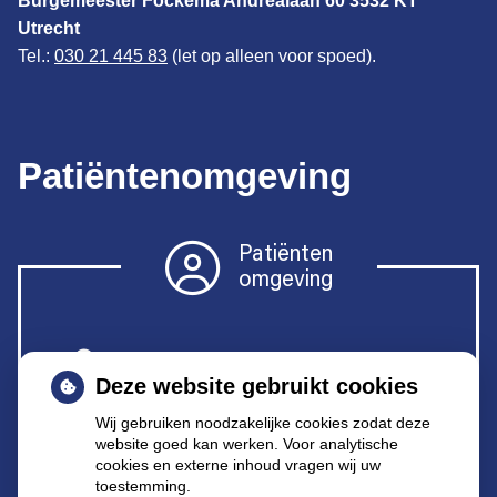
Burgemeester Fockema Andrealaan 60 3532 KT
Utrecht
Tel.:
030 21 445 83
(let op alleen voor spoed).
Patiëntenomgeving
Patiënten
omgeving
Herhaalrecepten
Deze website gebruikt cookies
Wij gebruiken noodzakelijke cookies zodat deze
Anticonceptiemiddelen
website goed kan werken. Voor analytische
cookies en externe inhoud vragen wij uw
toestemming.