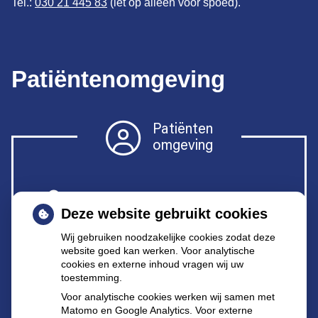
Tel.:
030 21 445 83
(let op alleen voor spoed).
Patiëntenomgeving
Patiënten
omgeving
Herhaalrecepten
Deze website gebruikt cookies
Wij gebruiken noodzakelijke cookies zodat deze
Anticonceptiemiddelen
website goed kan werken. Voor analytische
cookies en externe inhoud vragen wij uw
toestemming.
Diabetesmiddelen
Voor analytische cookies werken wij samen met
Matomo en Google Analytics. Voor externe